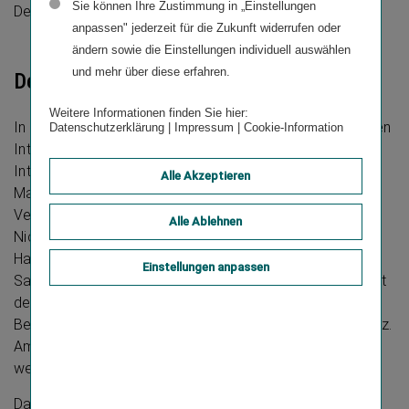
Sie können Ihre Zustimmung in „Einstellungen
Deutschland, Georgien, Liechtenstein und Türkei.
anpassen" jederzeit für die Zukunft widerrufen oder
ändern sowie die Einstellungen individuell auswählen
und mehr über diese erfahren.
Deutschland
Weitere Informationen finden Sie hier:
In Deutschland sind die VIG-Versicherungsgesellschaften
Datenschutzerklärung
|
Impressum
|
Cookie-Information
InterRisk Nichtleben und InterRisk Leben vertreten. Die
InterRisk-Gesellschaften arbeiten als reine
Alle Akzeptieren
Maklerversicherer mit rund 10.000 unabhängigen
Vertriebspartner:innen zusammen. Die InterRisk
Alle Ablehnen
Nichtleben ist spezialisiert auf das Unfall- und
Haftpflichtversicherungsgeschäft sowie ausgewählte
Einstellungen anpassen
Sachversicherungsprodukte. Der Geschäftsschwerpunkt
der InterRisk Leben liegt bei Altersvorsorge- und
Berufsunfähigkeitslösungen sowie Hinterbliebenenschutz.
Am deutschen Markt sind die VIG-Gesellschaften
weiterhin erfolgreich als ertragsstarke Nischenanbieter.
Darüber hinaus ist die gruppeneigene Rückversicherung