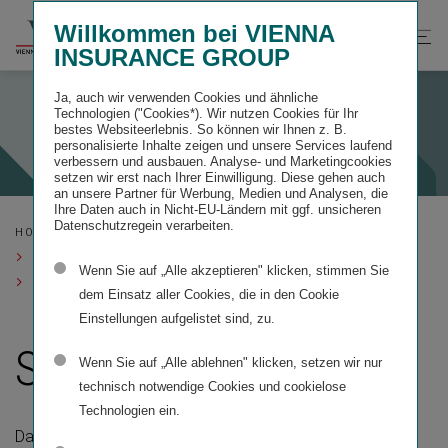
Willkommen bei VIENNA
INSURANCE GROUP
Ja, auch wir verwenden Cookies und ähnliche
Technologien ("Cookies*). Wir nutzen Cookies für Ihr
bestes Websiteerlebnis. So können wir Ihnen z. B.
personalisierte Inhalte zeigen und unsere Services laufend
verbessern und ausbauen. Analyse- und Marketingcookies
setzen wir erst nach Ihrer Einwilligung. Diese gehen auch
an unsere Partner für Werbung, Medien und Analysen, die
Ihre Daten auch in Nicht-EU-Ländern mit ggf. unsicheren
Datenschutzregein verarbeiten.
HOME
KONZERNLAGEBERICHT
GESCHÄFTSVERLAUF UND FINANZIELLE
LEISTUNGSINDIKATOREN NACH SEGMENTEN
Wenn Sie auf „Alle akzeptieren" klicken, stimmen Sie
SPEZIALMÄRKTE
dem Einsatz aller Cookies, die in den Cookie
Einstellungen aufgelistet sind, zu.
SPEZIALMÄRKTE
Wenn Sie auf „Alle ablehnen" klicken, setzen wir nur
technisch notwendige Cookies und cookielose
Technologien ein.
Das Segment Spezialmärkte umfasst die Länder