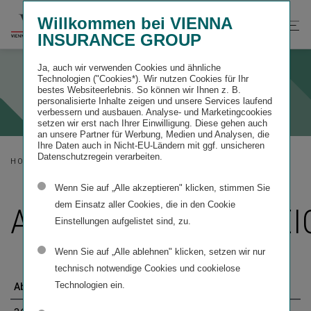
Willkommen bei VIENNA
INSURANCE GROUP
Ja, auch wir verwenden Cookies und ähnliche
Technologien ("Cookies*). Wir nutzen Cookies für Ihr
bestes Websiteerlebnis. So können wir Ihnen z. B.
personalisierte Inhalte zeigen und unsere Services laufend
verbessern und ausbauen. Analyse- und Marketingcookies
setzen wir erst nach Ihrer Einwilligung. Diese gehen auch
an unsere Partner für Werbung, Medien und Analysen, die
Ihre Daten auch in Nicht-EU-Ländern mit ggf. unsicheren
Datenschutzregein verarbeiten.
HOME
SERVICEANGABEN
ABKÜRZUNGSVERZEICHNIS
Wenn Sie auf „Alle akzeptieren" klicken, stimmen Sie
dem Einsatz aller Cookies, die in den Cookie
ABKÜRZUNGSVERZEI
Einstellungen aufgelistet sind, zu.
Wenn Sie auf „Alle ablehnen" klicken, setzen wir nur
technisch notwendige Cookies und cookielose
Technologien ein.
Abkürzung
Vollständiger Wortlaut