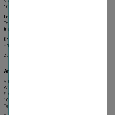
Kobza and the Hungry Eyes GmbH,
1060 Wien,
www.kthe.at
Lektorat:
Texterei, Dagmar Jenner
Iris Erber
Druck:
Print Alliance HAV Produktions GmbH
Zum Teil inhouse produziert mit firesys
Anschrift
VIENNA INSURANCE GROUP AG
Wiener Versicherung Gruppe
Schottenring 30
1010 Wien
Telefon:
+43
(0) 50 390 22000