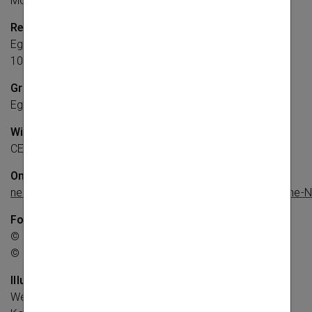
Motal
Redaktion und Layout:
Egger & Lerch Corporate Publishing/velcom GmbH
1030 Wien,
www.egger-lerch.at
Grafisches Konzept:
Egger & Lerch Corporate Publishing/velcom GmbH
Wirtschaftliches Umfeld und Ausblick:
CEE Equity Research, Erste Group Bank AG
Online-Design, Konzept und Umsetzung:
nexxar GmbH, Wien - Online-Geschäftsberichte und Online-N
Fotos:
© Ian Ehm: Seiten 5, 16, 19–21
© Ludwig Schedl: Seite 31
Illustrationen:
Wenn nicht anders angegeben: