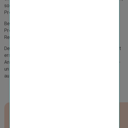
so können die tatsächlichen Ergebnisse von den
Prognosen abweichen.
Bei der Summierung von gerundeten Beträgen und
Prozentangaben können rundungsbedingte
Rechendifferenzen auftreten.
Der Geschäftsbericht wurde mit größtmöglicher Sorgfalt
erstellt, um die Richtigkeit und Vollständigkeit der
Angaben in allen Teilen sicherzustellen. Rundungs-, Satz-
und Druck­fehler können dennoch nicht ganz
ausgeschlossen werden.
DOWNLOAD ÜBERSICHT