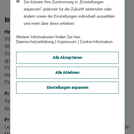
Sie können Ihre Zustimmung in „Einstellungen
anpassen" jederzeit für die Zukunft widerrufen oder
ändern sowie die Einstellungen individuell auswählen
Impressum
und mehr über diese erfahren.
Herausgeberin und Medieninhaberin:
Weitere Informationen finden Sie hier:
VIENNA INSURANCE GROUP AG
Datenschutzerklärung
|
Impressum
|
Cookie-Information
Wiener Versicherung Gruppe
Schottenring 30, 1010 Wien
Alle Akzeptieren
group.vig
Firmenbuch: 75687 f
Alle Ablehnen
Handelsgericht Wien
DVR-Nummer: 0016705
Einstellungen anpassen
Projektkoordination:
Sylvia Machherndl,
sylvia.machherndl@vig.com
Projektteam:
Lena Paula Grießer, Claudia Hartl, Jacqueline Jung, Nicole