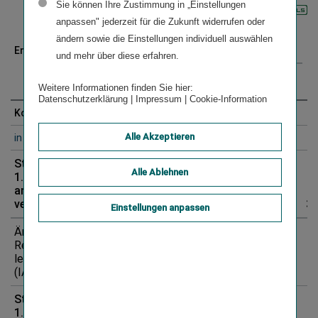
Sie können Ihre Zustimmung in „Einstellungen
DOWNLOAD
anpassen" jederzeit für die Zukunft widerrufen oder
ändern sowie die Einstellungen individuell auswählen
Entwicklung
Grund­
Kapitalrücklagen
und mehr über diese erfahren.
kapital
r
Hybrid­
Sonstige
kapital
Weitere Informationen finden Sie hier:
Datenschutzerklärung
|
Impressum
|
Cookie-Information
Konzerneigenkapitalüberleitung
Konzernanhang
10.3.
Alle Akzeptieren
in TEUR
Stand am
Alle Ablehnen
1. Jänner 2024
angepasst wie
veröffentlicht
132.887
300.000
2.109.003
3.
Einstellungen anpassen
Änderung von
Rechnungs­
legungsmethoden
(IAS 8)
Stand am
1. Jänner 2024