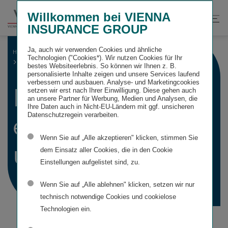
Springe
Springe
Springe
Willkommen bei VIENNA
direkt
direkt
direkt
Suche
Hau
INSURANCE GROUP
zu
zum
zur
öffnen
öff
Hauptinhalt
Suche
Ja, auch wir verwenden Cookies und ähnliche
HOME
KONZERNABSCHLUSS
Technologien ("Cookies*). Wir nutzen Cookies für Ihr
KONZERNEIGENKAPITALÜBERLEITUNG
bestes Websiteerlebnis. So können wir Ihnen z. B.
personalisierte Inhalte zeigen und unsere Services laufend
verbessern und ausbauen. Analyse- und Marketingcookies
Konzern­
setzen wir erst nach Ihrer Einwilligung. Diese gehen auch
an unsere Partner für Werbung, Medien und Analysen, die
Ihre Daten auch in Nicht-EU-Ländern mit ggf. unsicheren
Datenschutzregein verarbeiten.
eigenkapital­
Wenn Sie auf „Alle akzeptieren" klicken, stimmen Sie
überleitung
dem Einsatz aller Cookies, die in den Cookie
Einstellungen aufgelistet sind, zu.
Wenn Sie auf „Alle ablehnen" klicken, setzen wir nur
technisch notwendige Cookies und cookielose
Technologien ein.