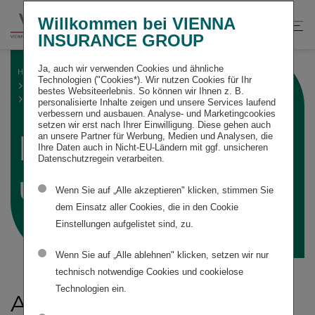
Springe
Springe
Springe
Willkommen bei VIENNA
direkt
direkt
direkt
Suche
Hau
INSURANCE GROUP
zu
zum
zur
öffnen
öff
Hauptinhalt
Suche
Ja, auch wir verwenden Cookies und ähnliche
HOME
NACHHALTIGKEITSERKLÄRUNG
Technologien ("Cookies*). Wir nutzen Cookies für Ihr
ESRS S1 ARBEITSKRÄFTE DES UNTERNEHMENS
bestes Websiteerlebnis. So können wir Ihnen z. B.
KENNZAHLEN UND ZIELE
personalisierte Inhalte zeigen und unsere Services laufend
verbessern und ausbauen. Analyse- und Marketingcookies
setzen wir erst nach Ihrer Einwilligung. Diese gehen auch
Kennzahlen
an unsere Partner für Werbung, Medien und Analysen, die
Ihre Daten auch in Nicht-EU-Ländern mit ggf. unsicheren
Datenschutzregein verarbeiten.
und Ziele
Wenn Sie auf „Alle akzeptieren" klicken, stimmen Sie
dem Einsatz aller Cookies, die in den Cookie
Einstellungen aufgelistet sind, zu.
Wenn Sie auf „Alle ablehnen" klicken, setzen wir nur
technisch notwendige Cookies und cookielose
Technologien ein.
Angabepflicht S1-5 –