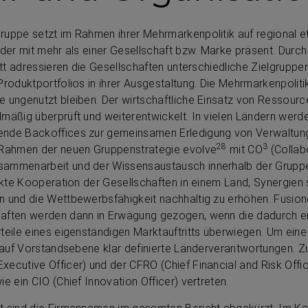
uppe setzt im Rahmen ihrer Mehrmarkenpolitik auf regional et
nder mit mehr als einer Gesellschaft bzw. Marke präsent. Durch 
ritt adressieren die Gesellschaften unterschiedliche Zielgrup
Produktportfolios in ihrer Ausgestaltung. Die Mehrmarkenpoliti
 ungenutzt bleiben. Der wirtschaftliche Einsatz von Ressource
mäßig überprüft und weiterentwickelt. In vielen Ländern werde
ende Backoffices zur gemeinsamen Erledigung von Verwaltun
28
3
 Rahmen der neuen Gruppenstrategie evolve
mit CO
(Collab
ammenarbeit und der Wissensaustausch innerhalb der Gruppe we
ärkte Kooperation der Gesellschaften in einem Land, Synergien
n und die Wettbewerbsfähigkeit nachhaltig zu erhöhen. Fusio
aften werden dann in Erwägung gezogen, wenn die dadurch er
teile eines eigenständigen Marktauftritts überwiegen. Um eine
s auf Vorstandsebene klar definierte Länderverantwortungen. 
ecutive Officer) und der CFRO (Chief Financial and Risk Offic
e ein CIO (Chief Innovation Officer) vertreten.