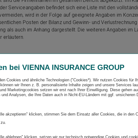
t sind die Firmennamen im gesamten Bericht abgekürzt. Im Ka
der Serviceangaben befindet sich eine Liste mit den vollständ
ermeiden, wird in der Folge auf geeignete Angaben im Konze
sentlichen Posten der Bilanz und Gewinn- und Verlustrechnung 
ng als auch im Anhang dargestellt. Die weiteren Angaben im L
 erläutern.
ntierung und
en bei VIENNA INSURANCE GROUP
idierungskreis
den Cookies und ähnliche Technologien ("Cookies*). Wir nutzen Cookies für I
können wir Ihnen z. B. personalisierte Inhalte zeigen und unsere Services la
und Marketingcookies setzen wir erst nach Ihrer Einwilligung. Diese gehen a
 und Analysen, die Ihre Daten auch in Nicht-EU-Ländern mit ggf. unsicheren
ngsgesellschaften und Pensionskassen der Vienna Insurance 
menten Österreich, Tschechische Republik, Polen, Erweiterte 
lle akzeptieren" klicken, stimmen Sie dem Einsatz aller Cookies, die in den 
eordnet. Diese sechs Segmente werden in der
Segmentbericht
 zu.
äutert. Das Segment Erweiterte CEE beinhaltet die Länder Alba
egowina, Bulgarien, Kroatien, Moldau, Nordmazedonien, Rumän
lle ablehnen" klicken, setzen wir nur technisch notwendige Cookies und cook