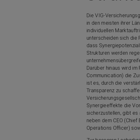
Die VIG-Versicherungsgr
in den meisten ihrer Lä
individuellen Marktauft
unterscheiden sich die 
dass Synergiepotenziale
Strukturen werden regel
unternehmensübergreif
Darüber hinaus wird im
Communication) die Zus
ist es, durch die verst
Transparenz zu schaffe
Versicherungsgesellsch
Synergieeffekte die Vor
sicherzustellen, gibt e
neben dem CEO (Chief Ex
Operations Officer) sowi