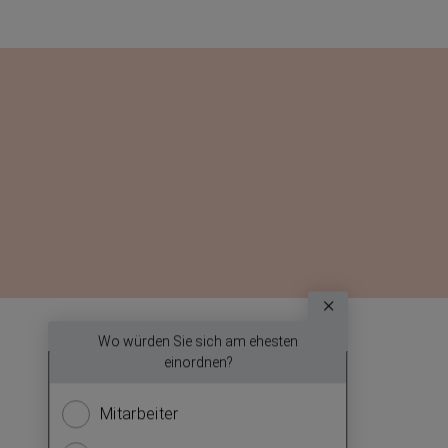
Umfrage
Wo würden Sie sich am ehesten
Welche The
Wir
einordnen?
(Mehrf
möchten
Mitarbeiter
Wirtsc
mehr
über